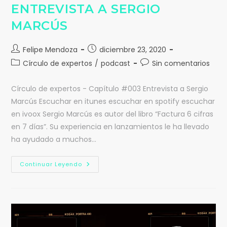
ENTREVISTA A SERGIO
MARCÚS
Felipe Mendoza
diciembre 23, 2020
Círculo de expertos
/
podcast
Sin comentarios
Círculo de expertos - Capítulo #003 Entrevista a Sergio
Marcús Escuchar en itunes escuchar en spotify escuchar
en ivoox Sergio Marcús es autor del libro “Factura 6 cifras
en 7 días”. Su experiencia en lanzamientos le ha llevado
ha ayudado a muchos…
Continuar Leyendo