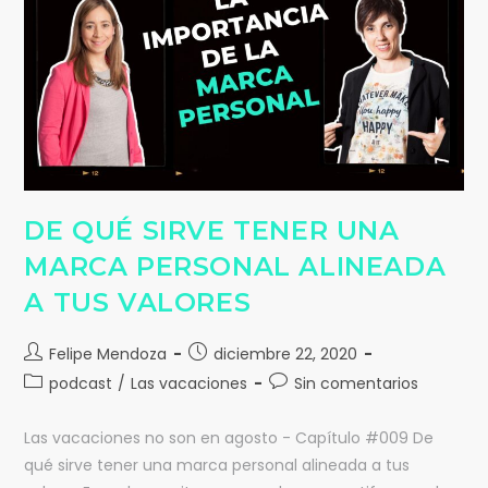
DE QUÉ SIRVE TENER UNA
MARCA PERSONAL ALINEADA
A TUS VALORES
Felipe Mendoza
diciembre 22, 2020
podcast
/
Las vacaciones
Sin comentarios
Las vacaciones no son en agosto - Capítulo #009 De
qué sirve tener una marca personal alineada a tus