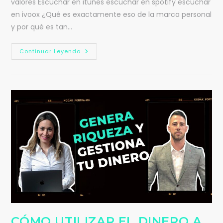
valores Escuchar en itunes escuchar en spotify escuchar
en ivoox ¿Qué es exactamente eso de la marca personal
y por qué es tan…
Continuar Leyendo
CÓMO UTILIZAR EL DINERO A