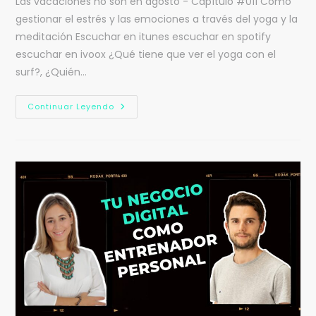
Las vacaciones no son en agosto - Capítulo #011 Cómo
gestionar el estrés y las emociones a través del yoga y la
meditación Escuchar en itunes escuchar en spotify
escuchar en ivoox ¿Qué tiene que ver el yoga con el
surf?, ¿Quién…
Continuar Leyendo