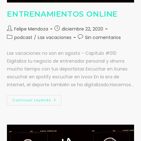
ENTRENAMIENTOS ONLINE
Felipe Mendoza
diciembre 22, 2020
podcast
/
Las vacaciones
Sin comentarios
Las vacaciones no son en agosto - Capítulo #010
Digitaliza tu negocio de entrenador personal y ahorra
mucho tiempo con tus deportistas Escuchar en itunes
escuchar en spotify escuchar en ivoox En la era de
internet, el deporte también se ha digitalizado.Hacemos…
Continuar Leyendo