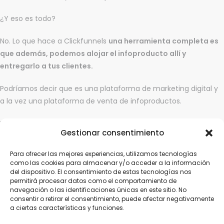
¿Y eso es todo?
No. Lo que hace a Clickfunnels
una herramienta completa es
que además, podemos alojar el infoproducto allí y
entregarlo a tus clientes.
Podríamos decir que es una plataforma de marketing digital y
a la vez una plataforma de venta de infoproductos.
Y, por si fuera poco, su interfaz es sencilla e intuitiva.
Gestionar consentimiento
Clickfunnels
es otra de las herramientas que se han vuelto
Para ofrecer las mejores experiencias, utilizamos tecnologías
imprescindibles en Vivir de tu Pasión.
como las cookies para almacenar y/o acceder a la información
del dispositivo. El consentimiento de estas tecnologías nos
permitirá procesar datos como el comportamiento de
navegación o las identificaciones únicas en este sitio. No
consentir o retirar el consentimiento, puede afectar negativamente
Con esta recomendación terminamos este post, pero
a ciertas características y funciones.
recuerda siempre que
las herramientas digitales están para