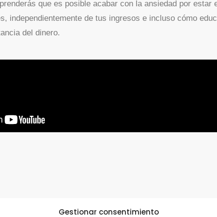
aprenderás que es posible acabar con la ansiedad por estar 
mes, independientemente de tus ingresos e incluso cómo educ
ancia del dinero.
Gestionar consentimiento