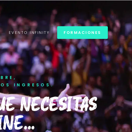
S
EVENTO INFINITY
FORMACIONES
IBRE,
TOS INGRESOS.
UE NECESITAS
NE...