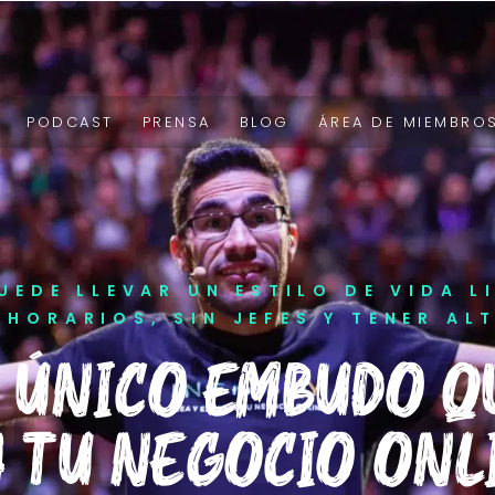
PODCAST
PRENSA
BLOG
ÁREA DE MIEMBRO
UEDE LLEVAR UN ESTILO DE VIDA L
 HORARIOS, SIN JEFES Y TENER AL
 ÚNICO EMBUDO Q
 TU NEGOCIO ONLI