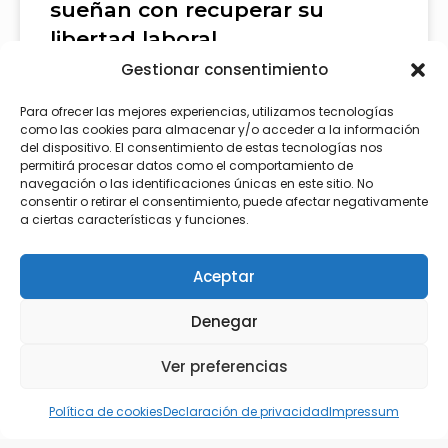
sueñan con recuperar su
libertad laboral
Gestionar consentimiento
El artículo analiza cómo cada vez más personas se
plantean dejar su trabajo para recuperar su libertad
Para ofrecer las mejores experiencias, utilizamos tecnologías
como las cookies para almacenar y/o acceder a la información
laboral. Alejandro Novás, CEO de Vivir de tu Pasión,
del dispositivo. El consentimiento de estas tecnologías nos
explica por qué crece el interés por emprender, qué
permitirá procesar datos como el comportamiento de
momentos del año impulsan esa reflexión y qué
navegación o las identificaciones únicas en este sitio. No
factores están favoreciendo este cambio.
consentir o retirar el consentimiento, puede afectar negativamente
a ciertas características y funciones.
LEER MÁS »
Aceptar
Denegar
MEDIOS
Ver preferencias
Política de cookies
Declaración de privacidad
Impressum