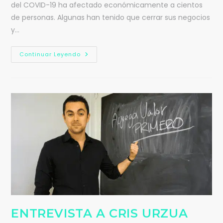
del COVID-19 ha afectado económicamente a cientos
de personas. Algunas han tenido que cerrar sus negocios
y…
Continuar Leyendo
ENTREVISTA A CRIS URZUA