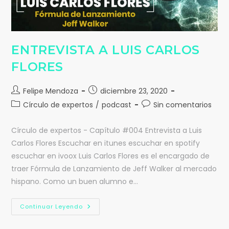
ENTREVISTA A LUIS CARLOS
FLORES
Felipe Mendoza
diciembre 23, 2020
Círculo de expertos
/
podcast
Sin comentarios
Círculo de expertos - Capítulo #004 Entrevista a Luis
Carlos Flores Escuchar en itunes escuchar en spotify
escuchar en ivoox Luis Carlos Flores es el encargado de
traer Fórmula de Lanzamiento de Jeff Walker al mercado
hispano. Como un buen alumno e…
Continuar Leyendo