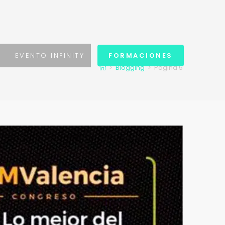
S
EVENTO INFINITY
FORMACIONES
>
Blogging
>
Página 5