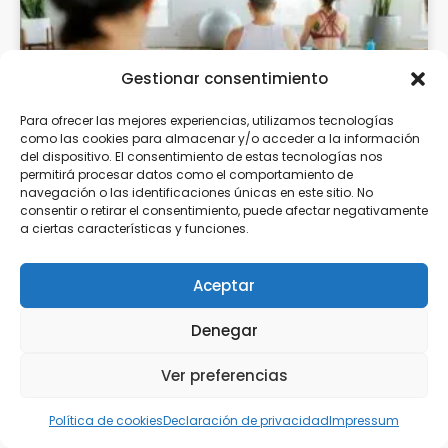
Gestionar consentimiento
Para ofrecer las mejores experiencias, utilizamos tecnologías
como las cookies para almacenar y/o acceder a la información
del dispositivo. El consentimiento de estas tecnologías nos
permitirá procesar datos como el comportamiento de
Cómo Crear Un Negocio De Sanación
navegación o las identificaciones únicas en este sitio. No
consentir o retirar el consentimiento, puede afectar negativamente
Energética De Éxito – Marta Puig
a ciertas características y funciones.
Aceptar
Blogging
Denegar
Ver preferencias
Política de cookies
Declaración de privacidad
Impressum