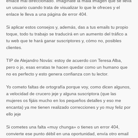
enlace mal direccionado. Imagínate la mala imagen que se lleva
un usuario cuando trata de visualizar lo que le ofreces y el
enlace le lleva a una página de error 404.
Si aplicar estos consejos y, además, das a tus emails tu propio
toque, todo tu trabajo se traducirá en un aumento del tráfico a
tu web que te hará ganar suscriptores y, cómo no, posibles
clientes.
TIP de Alejandro Novás: estoy de acuerdo con Teresa Alba,
pero o jo, esas erratas te hacen quedar como un humano que
no es perfecto y esto genera confianza con tu lector.
Yo cometo faltas de ortografía porque voy, como dicen algunos,
a velocidad de crucero jeje y alguna suscriptora (que las
mujeres os fijáis mucho en los pequeños detalles y eso me
encanta) ya me tienen realizado correcciones y yo muy feliz por
ello jeje
Si cometes una falta «muy chunga» o tienes un error 404,
convierte ese punto débil en una oportunidad, envía otro email