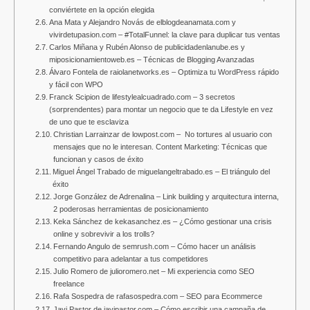
conviértete en la opción elegida
Ana Mata y Alejandro Novás de elblogdeanamata.com y
vivirdetupasion.com – #TotalFunnel: la clave para duplicar tus ventas
Carlos Miñana y Rubén Alonso de publicidadenlanube.es y
miposicionamientoweb.es – Técnicas de Blogging Avanzadas
Álvaro Fontela de raiolanetworks.es – Optimiza tu WordPress rápido
y fácil con WPO
Franck Scipion de lifestylealcuadrado.com – 3 secretos
(sorprendentes) para montar un negocio que te da Lifestyle en vez
de uno que te esclaviza
Christian Larrainzar de lowpost.com – No tortures al usuario con
mensajes que no le interesan. Content Marketing: Técnicas que
funcionan y casos de éxito
Miguel Ángel Trabado de miguelangeltrabado.es – El triángulo del
éxito
Jorge González de Adrenalina – Link building y arquitectura interna,
2 poderosas herramientas de posicionamiento
Keka Sánchez de kekasanchez.es – ¿Cómo gestionar una crisis
online y sobrevivir a los trolls?
Fernando Angulo de semrush.com – Cómo hacer un análisis
competitivo para adelantar a tus competidores
Julio Romero de julioromero.net – Mi experiencia como SEO
freelance
Rafa Sospedra de rafasospedra.com – SEO para Ecommerce
Javi Pastor de javipastor.com – Cómo escribir una campaña de