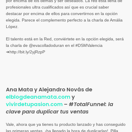
por encima de los demás y ser deseados. La red está llena de
profesionales ultra cualificados así que es crucial saber
destacar por encima de ellos para convertirnos en la opción
elegida. Parece el complemento perfecto a la charla de Amália
López.
El talento está en la Red, conviértete en la opción elegida, será
la charla de @evacolladoduran en el #DSMValencia
➜http://bit.ly/2yjRzpP
Ana Mata y Alejandro Novás de
elblogdeanamata.com
y
vivirdetupasion.com
– #
TotalFunnel: la
clave para duplicar tus ventas
Vale, ahora que ya tienes tu producto lanzado y has conseguido
las primeras ventas, ¡ha llegado la hora de duplicarlas! Pilla