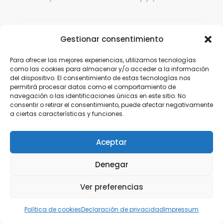
Gestionar consentimiento
Alejandro Novás
OCTUBRE 2, 2017
RESPONDER
Para ofrecer las mejores experiencias, utilizamos tecnologías
Hola Patricia!!
como las cookies para almacenar y/o acceder a la información
Como te comenté lo he leído en el propio congreso
del dispositivo. El consentimiento de estas tecnologías nos
permitirá procesar datos como el comportamiento de
jaja pero te respondo ahora 😉 Muchas gracias por
navegación o las identificaciones únicas en este sitio. No
ese regalo, a ver si me pongo en un rato libre y
consentir o retirar el consentimiento, puede afectar negativamente
plantear como voy hacer el sorteo 😉
a ciertas características y funciones.
Un abrazo!
Aceptar
Denegar
Patricia
OCTUBRE 3, 2017
RESPONDER
Ver preferencias
Un placer haberte conocido en persona ?
El congreso estuvo muy bien y tu ponencia genial,
Política de cookies
Declaración de privacidad
Impressum
parece que lleves siglos yendo a congresos dando