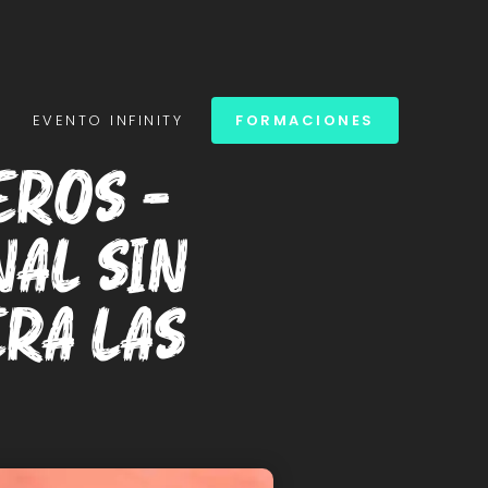
S
EVENTO INFINITY
FORMACIONES
eros –
al sin
era Las