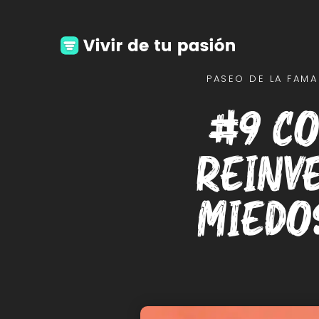
PASEO DE LA FAMA
#9 Co
Reinv
miedos