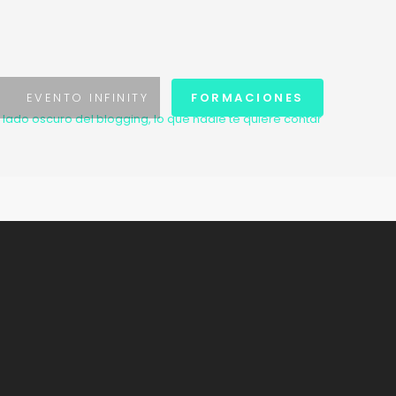
S
EVENTO INFINITY
FORMACIONES
l lado oscuro del blogging, lo que nadie te quiere contar