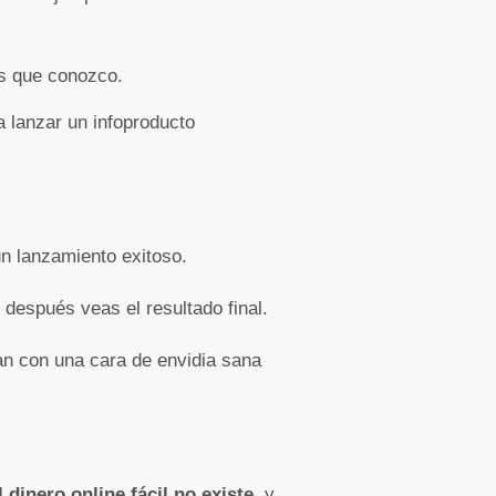
os que conozco.
a lanzar un infoproducto
n lanzamiento exitoso.
después veas el resultado final.
jan con una cara de envidia sana
l dinero online fácil no existe
, y