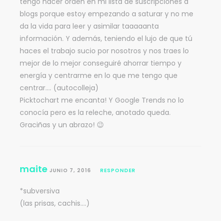
tengo hacer orden en mi lista de suscripciones a
blogs porque estoy empezando a saturar y no me
da la vida para leer y asimilar taaaaanta
información. Y además, teniendo el lujo de que tú
haces el trabajo sucio por nosotros y nos traes lo
mejor de lo mejor conseguiré ahorrar tiempo y
energía y centrarme en lo que me tengo que
centrar…. (autocolleja)
Picktochart me encanta! Y Google Trends no lo
conocía pero es la releche, anotado queda.
Graciñas y un abrazo! 😉
maite
JUNIO 7, 2016
RESPONDER
*subversiva
(las prisas, cachis….)