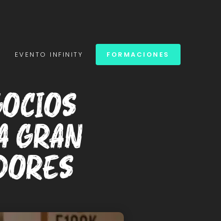
S
EVENTO INFINITY
FORMACIONES
gocios
a gran
dores