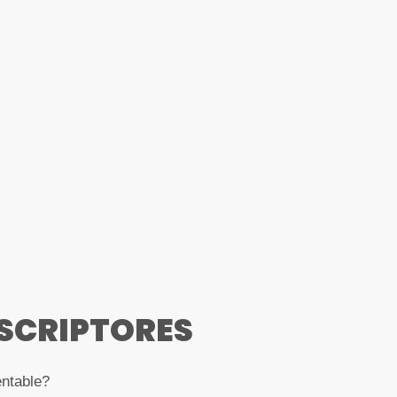
USCRIPTORES
entable?