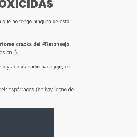
TOXICIDAS
po que no tengo ninguno de esta
riores cracks del #Retonsejo
asion ;).
a y «casi» nadie hace jeje, un
freir espárragos (no hay icono de