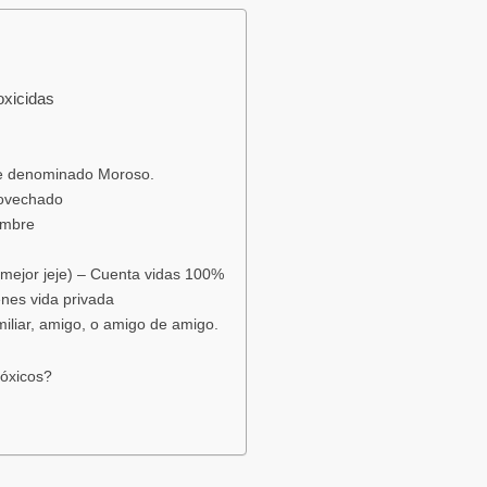
oxicidas
 denominado Moroso.
rovechado
ambre
o mejor jeje) – Cuenta vidas 100%
enes vida privada
amiliar, amigo, o amigo de amigo.
tóxicos?