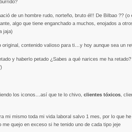
burrido?
nació de un hombre rudo, norteño, bruto él!! De Bilbao ?? (o 
tante, algo que tiene enganchado a muchos, enojados a otr
 jaja)
original, contenido valioso para ti…y hoy aunque sea un re
retado y haberlo petado ¿Sabes a qué narices me ha retado?
)
viendo los iconos…así que te lo chivo,
clientes tóxicos
, cli
a mi mismo toda mi vida laboral salvo 1 mes, por lo que he 
 me quejo en exceso si he tenido uno de cada tipo jeje