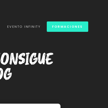
S
EVENTO INFINITY
FORMACIONES
consigue
og