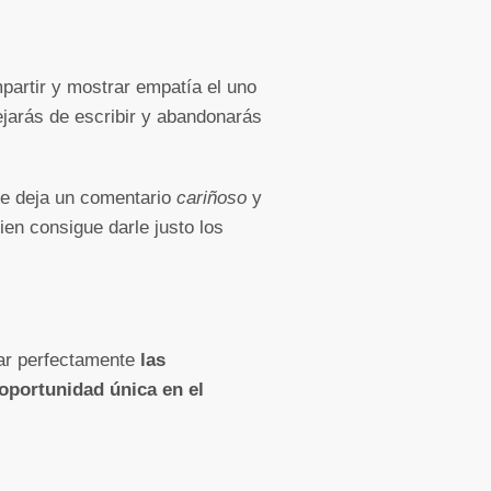
mpartir y mostrar empatía el uno
 dejarás de escribir y abandonarás
 te deja un comentario
cariñoso
y
ien consigue darle justo los
ear perfectamente
las
oportunidad única en el