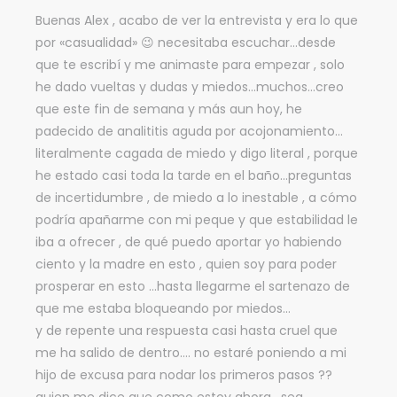
Buenas Alex , acabo de ver la entrevista y era lo que
por «casualidad» 😉 necesitaba escuchar…desde
que te escribí y me animaste para empezar , solo
he dado vueltas y dudas y miedos…muchos…creo
que este fin de semana y más aun hoy, he
padecido de analititis aguda por acojonamiento…
literalmente cagada de miedo y digo literal , porque
he estado casi toda la tarde en el baño…preguntas
de incertidumbre , de miedo a lo inestable , a cómo
podría apañarme con mi peque y que estabilidad le
iba a ofrecer , de qué puedo aportar yo habiendo
ciento y la madre en esto , quien soy para poder
prosperar en esto …hasta llegarme el sartenazo de
que me estaba bloqueando por miedos…
y de repente una respuesta casi hasta cruel que
me ha salido de dentro…. no estaré poniendo a mi
hijo de excusa para nodar los primeros pasos ??
quien me dice que como estoy ahora , sea