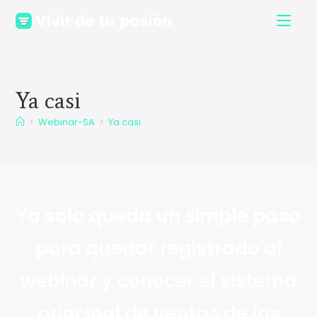
Ya casi
>
Webinar-SA
>
Ya casi
Ya solo queda un simple paso
para quedar registrado al
webinar y conocer el sistema
principal de ventas de los