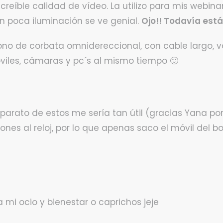
reíble calidad de vídeo. La utilizo para mis webina
n poca iluminación se ve genial.
Ojo!! Todavía está
ono de corbata omnidereccional, con cable largo, va
viles, cámaras y pc´s al mismo tiempo 🙂
rato de estos me sería tan útil (gracias Yana por e
nes al reloj, por lo que apenas saco el móvil del bols
a mi ocio y bienestar o caprichos jeje