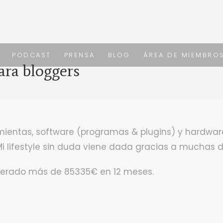
PODCAST
PRENSA
BLOG
ÁREA DE MIEMBRO
ara bloggers
amientas, software (programas & plugins) y hardwar
i lifestyle sin duda viene dada gracias a muchas 
nerado más de 85335€ en 12 meses.