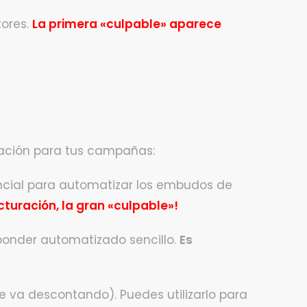
tores.
La primera «culpable» aparece
zación para tus campañas:
tencial para automatizar los embudos de
cturación, la gran «culpable»!
ponder automatizado sencillo.
Es
ue va descontando). Puedes utilizarlo para