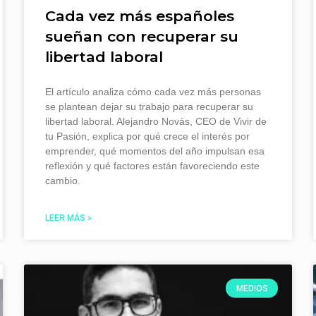
Cada vez más españoles
sueñan con recuperar su
libertad laboral
El artículo analiza cómo cada vez más personas
se plantean dejar su trabajo para recuperar su
libertad laboral. Alejandro Novás, CEO de Vivir de
tu Pasión, explica por qué crece el interés por
emprender, qué momentos del año impulsan esa
reflexión y qué factores están favoreciendo este
cambio.
LEER MÁS »
MEDIOS