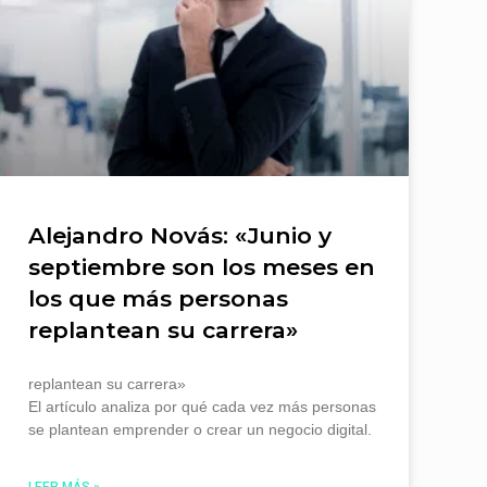
Alejandro Novás: «Junio y
septiembre son los meses en
los que más personas
replantean su carrera»
replantean su carrera»
El artículo analiza por qué cada vez más personas
se plantean emprender o crear un negocio digital.
LEER MÁS »