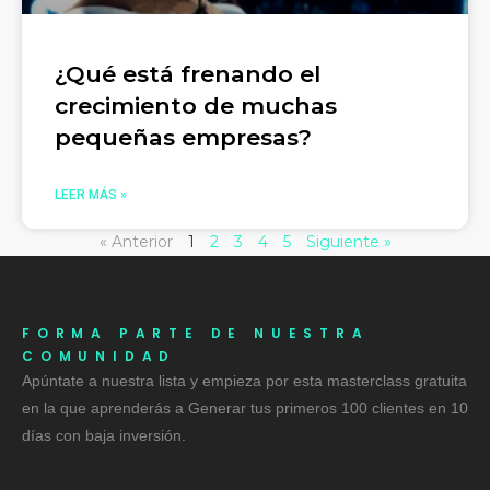
¿Qué está frenando el
crecimiento de muchas
pequeñas empresas?
LEER MÁS »
« Anterior
1
2
3
4
5
Siguiente »
FORMA PARTE DE NUESTRA
COMUNIDAD
Apúntate a nuestra lista y empieza por esta masterclass gratuita
en la que aprenderás a Generar tus primeros 100 clientes en 10
días con baja inversión.