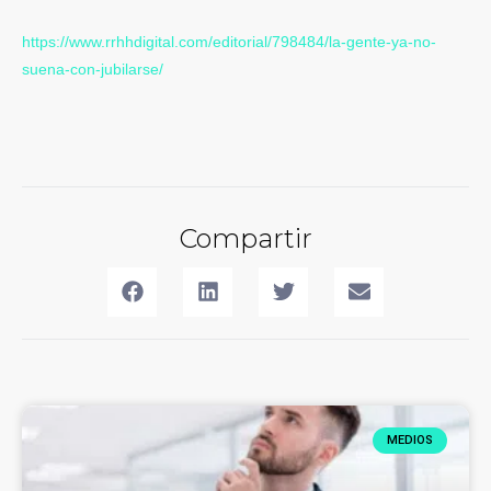
https://www.rrhhdigital.com/editorial/798484/la-gente-ya-no-
suena-con-jubilarse/
El artículo reflexiona sobre cómo ha cambiado la relación de muchas personas con el trabajo. Alejandro Novás, CEO de Vivir de tu Pasión, explica por qué cada vez más
personas buscan trabajar en algo con sentido y cómo la pandemia, la IA y el teletrabajo han acelerado ese cambio.
Compartir
MEDIOS