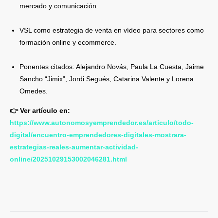
mercado y comunicación.
VSL como estrategia de venta en vídeo para sectores como
formación online y ecommerce.
Ponentes citados: Alejandro Novás, Paula La Cuesta, Jaime
Sancho “Jimix”, Jordi Segués, Catarina Valente y Lorena
Omedes.
👉 Ver artículo en:
https://www.autonomosyemprendedor.es/articulo/todo-
digital/encuentro-emprendedores-digitales-mostrara-
estrategias-reales-aumentar-actividad-
online/20251029153002046281.html
El artículo presenta Infinity como un encuentro profesional de emprendedores digitales celebrado en Tarragona, con participantes de más de diez países, y organizado por la
escuela Vivir de tu Pasión.