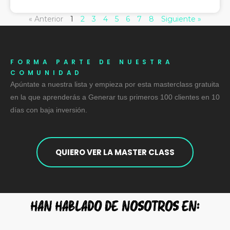
« Anterior
1
2
3
4
5
6
7
8
Siguiente »
FORMA PARTE DE NUESTRA
COMUNIDAD
Apúntate a nuestra lista y empieza por esta masterclass gratuita
en la que aprenderás a Generar tus primeros 100 clientes en 10
días con baja inversión.
QUIERO VER LA MASTER CLASS
HAN HABLADO DE NOSOTROS EN:​