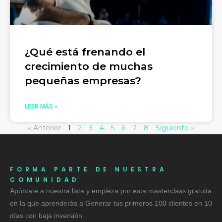
¿Qué está frenando el
crecimiento de muchas
pequeñas empresas?
LEER MÁS »
« Anterior
1
2
3
4
5
6
7
8
Siguiente »
FORMA PARTE DE NUESTRA
COMUNIDAD
Apúntate a nuestra lista y empieza por esta masterclass gratuita
en la que aprenderás a Generar tus primeros 100 clientes en 10
días con baja inversión.