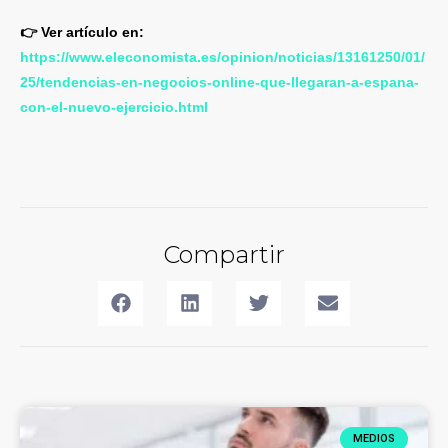
👉 Ver artículo en:
https://www.eleconomista.es/opinion/noticias/13161250/01/
25/tendencias-en-negocios-online-que-llegaran-a-espana-
con-el-nuevo-ejercicio.html
En este artículo, Alejandro Novás analiza las principales tendencias que marcarán los negocios online en 2025 y que llegarán con fuerza a España.
Compartir
MEDIOS