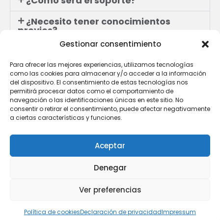
¿Cómo será el soporte?
¿Necesito tener conocimientos
previos?
Gestionar consentimiento
¿Y si no me gusta?
Para ofrecer las mejores experiencias, utilizamos tecnologías
como las cookies para almacenar y/o acceder a la información
del dispositivo. El consentimiento de estas tecnologías nos
¿Preparado para mejorar tu vida y la
permitirá procesar datos como el comportamiento de
navegación o las identificaciones únicas en este sitio. No
de tus lectores?
consentir o retirar el consentimiento, puede afectar negativamente
a ciertas características y funciones.
ME UNO AHORA MISMO
Aceptar
Denegar
Copyright © 2018 Vivir de tu pasión.
Ver preferencias
Aviso legal
P. Privacidad
P. Cookies
Contratación
Política de cookies
Declaración de privacidad
Impressum
Diseño web por
www.pabloandre.com